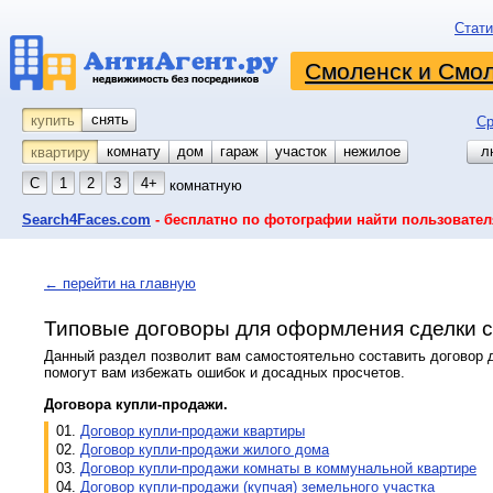
Стати
Смоленск и Смол
снять
купить
Ср
комнату
койко-место
дом
гараж
участок
нежилое
л
квартиру
С
1
2
3
4+
комнатную
Search4Faces.com
- бесплатно по фотографии найти пользовател
← перейти на главную
Типовые договоры для оформления сделки с
Данный раздел позволит вам самостоятельно составить договор 
помогут вам избежать ошибок и досадных просчетов.
Договора купли-продажи.
01.
Договор купли-продажи квартиры
02.
Договор купли-продажи жилого дома
03.
Договор купли-продажи комнаты в коммунальной квартире
04.
Договор купли-продажи (купчая) земельного участка