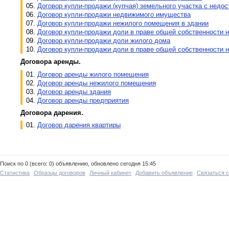
05.
Договор купли-продажи (купчая) земельного участка с нед
06.
Договор купли-продажи недвижимого имущества
07.
Договор купли-продажи нежилого помещения в здании
08.
Договор купли-продажи доли в праве общей собственности н
09.
Договор купли-продажи доли жилого дома
10.
Договор купли-продажи доли в праве общей собственности 
Договора аренды.
01.
Договор аренды жилого помещения
02.
Договор аренды нежилого помещения
03.
Договор аренды здания
04.
Договор аренды предприятия
Договора дарения.
01.
Договор дарения квартиры
Поиск по 0 (всего: 0) объявлению, обновлено сегодня 15:45
Статистика
Образцы договоров
Личный кабинет
Добавить объявление
Связаться 