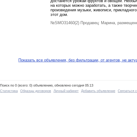
достанется урожай фруктов и овощей. Необы
на которых можно заработать, а также творч
произведения музыки, живописи, прикладного
этот дом.
№SMO31460(2) Продавец: Марина, размещено
Показать все объявления, без фильтрации, от агентов, не акт
Поиск по 0 (всего: 0) объявлению, обновлено сегодня 05:13
Статистика
Образцы договоров
Личный кабинет
Добавить объявление
Связаться 