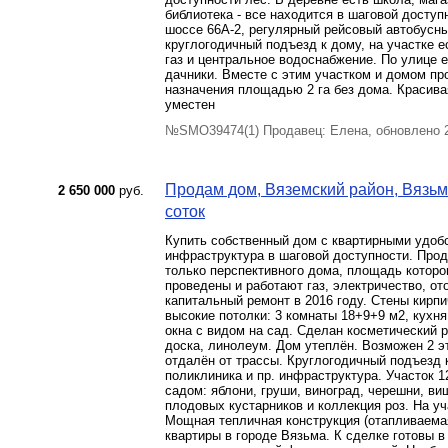
библиотека - все находится в шаговой доступ
шоссе 66А-2, регулярный рейсовый автобусны
круглогодичный подъезд к дому, на участке е
газ и центральное водоснабжение. По улице е
дачники. Вместе с этим участком и домом пр
назначения площадью 2 га без дома. Красивая
уместен
№SMO39474(1) Продавец: Елена, обновлено 2
Продам дом, Вяземский район, Вязьма,
2 650 000
руб.
соток
Купить собственный дом с квартирными удоб
инфраструктура в шаговой доступности. Прод
только перспективного дома, площадь которо
проведены и работают газ, электричество, ото
капитальный ремонт в 2016 году. Стены кирп
высокие потолки: 3 комнаты 18+9+9 м2, кухня
окна с видом на сад. Сделан косметический ре
доска, линолеум. Дом утеплён. Возможен 2 э
отдалён от трассы. Круглогодичный подъезд к
поликлиника и пр. инфраструктура. Участок 1
садом: яблони, груши, виноград, черешни, виш
плодовых кустарников и коллекция роз. На уч
Мощная тепличная конструкция (отапливаемая
квартиры в городе Вязьма. К сделке готовы 