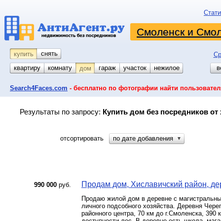
Стати
Смоленск и Смол
снять
купить
Ср
квартиру
комнату
койко-место
гараж
участок
нежилое
в
дом
Search4Faces.com
- бесплатно по фотографии найти пользовател
Результаты по запросу:
Купить дом без посредников от 
отсортировать
по дате добавления
▼
Продам дом, Хиславичский район, дер
990 000
руб.
Продаю жилой дом в деревне с магистральным
личного подсобного хозяйства. Деревня Чере
районного центра, 70 км до г.Смоленска, 390 
доступности лес. В деревне есть школа, мага