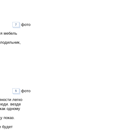
фото
7
ся мебель
олодильник,
фото
5
пности легко
люди. везде
 как одному
у показ.
е будет