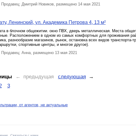
Продавец: Дмитрий Новиков, размещено 14 мая 2021
ту, Ленинский, ул. Академика Петрова 4, 13 м²
ата в блочном общежитии. окно ПВХ, дверь металлическая. Места общег
нные. Расположением в одном из самых комфортных для проживания рай
ика, разнообразие магазинов, рынок, остановка всех видов транспорта-т
ршрутки, спортивные центры, и многое другое).
Продавец: Анна, размещено 13 мая 2021
ницы
← предыдущая
следующая
→
2
3
льтрации, от агентов, не актуальные
ление
Связаться с нами