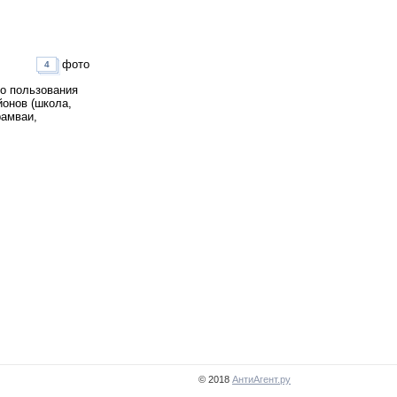
фото
4
о пользования
онов (школа,
рамваи,
© 2018
АнтиАгент.ру