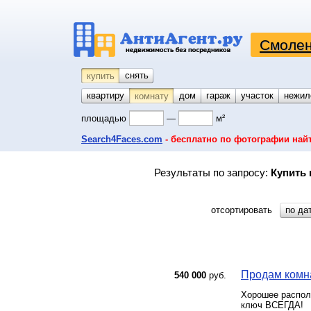
Смолен
снять
купить
квартиру
койко-место
дом
гараж
участок
нежил
комнату
площадью
—
м²
Search4Faces.com
- бесплатно по фотографии най
Результаты по запросу:
Купить 
отсортировать
по да
Продам комна
540 000
руб.
Хорошее располо
ключ ВСЕГДА!