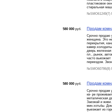
пластиковое окн
стиральная маши
№SMO61249(7) П
Продам комнат
580 000
руб.
Срочно продаю у
женщина. Это не
перекрытия, кан
камер.холодильн
дверь железная
пл., рынок, авт
часто выезжает 
переездом. Звон
№SMO60786(8) П
Продам комнат
580 000
руб.
Срочно продам у
кв- ре проживае
металическая дв
Заезжай и живи.
мин.хотьбы. Дом
выезжает из гор