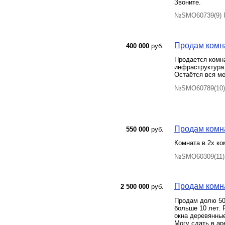
Звоните.
№SMO60739(9) П
Продам комна
400 000
руб.
Продается комна
инфраструктура.
Остаётся вся ме
№SMO60789(10) 
Продам комна
550 000
руб.
Комната в 2х ко
№SMO60309(11) 
Продам комна
2 500 000
руб.
Продам долю 50%
больше 10 лет. 
окна деревянны
Могу сдать в ар