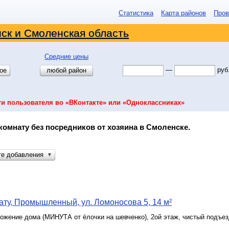
Статистика
Карта районов
Пров
ск и Смоленская область
Средние цены
—
руб
ое
любой район
ти пользователя во «ВКонтакте» или «Одноклассниках»
комнату без посредников от хозяина в Смоленске.
те добавления
▼
ту, Промышленный, ул. Ломоносова 5, 14 м²
жение дома (МИНУТА от ёлочки на шевченко), 2ой этаж, чистый подъез