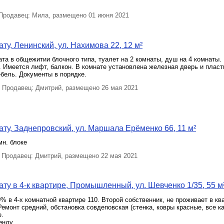
родавец: Мила, размещено 01 июня 2021
ту, Ленинский, ул. Нахимова 22, 12 м²
та в общежитии блочного типа, туалет на 2 комнаты, душ на 4 комнаты.
 Имеется лифт, балкон. В комнате установлена железная дверь и пласт
бель. Документы в порядке.
Продавец: Дмитрий, размещено 26 мая 2021
ту, Заднепровский, ул. Маршала Ерёменко 66, 11 м²
мн. блоке
Продавец: Дмитрий, размещено 22 мая 2021
ту в 4-к квартире, Промышленный, ул. Шевченко 1/35, 55 м
 в 4-х комнатной квартире 110. Второй собственник, не проживает в кв
Ремонт средний, обстановка совдеповская (стенка, ковры красные, все к
е.
енду.