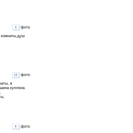
фото
3
3 комнаты,душ
фото
12
наты, в
ашина куплена
,
ты,
фото
5