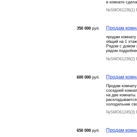
в комнате сдела
№SMO61236(1) П
Продам комнат
350 000
руб.
продам комнату 
общий на 1 этаж
Рядом с домом 
рядом.подробне
№SMO61239(2) П
Продам комна
600 000
руб.
Продам комнату 
соседней комнат
на две комнаты.
раскладывается 
холодильник сво
№SMO61245(3) П
Продам комнат
650 000
руб.