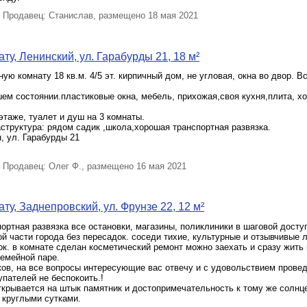
Продавец: Станислав, размещено 18 мая 2021
ту, Ленинский, ул. Гарабурды 21, 18 м²
ую комнату 18 кв.м. 4/5 эт. кирпичный дом, не угловая, окна во двор. В
ем состоянии.пластиковые окна, мебель, прихожая,своя кухня,плита, х
этаже, туалет и душ на 3 комнаты.
труктура: рядом садик ,школа,хорошая транспортная развязка.
, ул. Гарабурды 21
Продавец: Олег Ф., размещено 16 мая 2021
ту, Заднепровский, ул. Фрунзе 22, 12 м²
ортная развязка все остановки, магазины, поликлиники в шаговой досту
й части города без пересадок. соседи тихие, культурные и отзывчивые 
ок. в комнате сделан косметический ремонт можно заехать и сразу жить
семейной паре.
ов, на все вопросы интересующие вас отвечу и с удовольствием провед
упателей не беспокоить.!
крывается на штык памятник и достопримечательность к тому же солнц
 круглыми сутками.