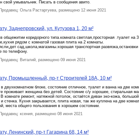
н свой умывальник. Писать в сообщения авито.
родавец: Ольга Растаргуева, размещено 12 июня 2021
у, Заднепровский, ул. Кутузова 1, 20 м²
в общежитии коридорного типа.комната светлая,просторная .туалет на 
е,кухня рядом с комнатой газовая плита на 2 комнаты.
ясли,дет сад,школа,магазины.хорошая транспортная развязка,остановки
е по телефону.
родавец: Виталий, размещено 09 июня 2021
ту, Промышленный, пр-т Строителей 18А, 10 м²
в двухкомнатном блоке, состояние отличное, туалет и ванна на две ком
е проживает женщина без детей. Состояние с/у хорошее, стиральная м
 В комнате ремонт, натяжной потолок, остаётся диван эко-кожа, большой
и стенка. Кухня закрывается, плита новая, так же куплена на две комна
й, места общего пользования в хорошем состоянии.
родавец: ксения, размещено 08 июня 2021
у, Ленинский, пр-т Гагарина 68, 14 м²