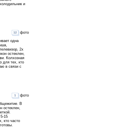
 холодильник и
фото
12
живает одна
ыша,
телевизор, 2х
лкон остеклен,
ви. Колхозная
о для тех, кто
аю в связи с
фото
1
общежитие. В
н остеклен,
еткой.
 5-15
, кто часто
готовы.