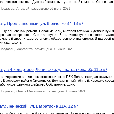
ая, чистая комната. Душ на 2 комнаты, туалет на 2 комнаты. Солнечная 
родавец: Алексей, размещено 06 июня 2021
ту, Промышленный, ул. Шевченко 87, 18 м²
 Сделан свежий ремонт. Новая мебель, бытовая техника. Сделана кухня
рочная поверхность. Светлая, сухая. Есть общая кухня на этаже, туале
 чистый двор. Рядом остановка общественного транспорта. В шаговой 
ий сад, школа.
родавец: Маргарита, размещено 06 июня 2021
у в 4-к квартире, Ленинский, ул. Багратиона 65, 11.5 м²
в общежитии в отличном состоянии, окно ПВХ Rehau, входная стальная
я. В хорошем районе Смоленска, Дом кирпичный, тёплый, хорошие сосе
аботников швейной фабрики. Собственник один.
родавец: Олеся Михайлова, размещено 05 июня 2021
ту, Ленинский, ул. Багратиона 11А, 12 м²
итии блочного типа,в блоке четыре комнаты.Туалет на две комнаты. В 