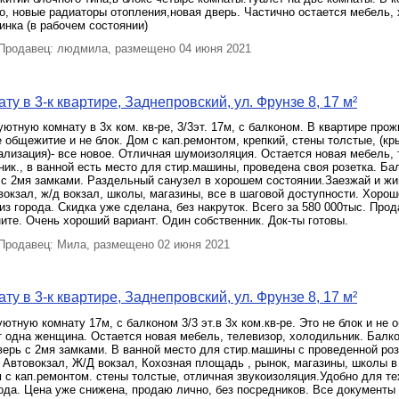
о, новые радиаторы отопления,новая дверь. Частично остается мебель,
нка (в рабочем состоянии)
родавец: людмила, размещено 04 июня 2021
у в 3-к квартире, Заднепровский, ул. Фрунзе 8, 17 м²
ютную комнату в 3х ком. кв-ре, 3/3эт. 17м, с балконом. В квартире про
 общежитие и не блок. Дом с кап.ремонтом, крепкий, стены толстые, (кр
ализация)- все новое. Отличная шумоизоляция. Остается новая мебель, 
ик., в ванной есть место для стир.машины, проведена своя розетка. Ба
 с 2мя замками. Раздельный санузел в хорошем состоянии.Заезжай и жи
овокзал, ж/д вокзал, школы, магазины, все в шаговой доступности. Хорош
из города. Скидка уже сделана, без накруток. Всего за 580 000тыс. Прод
ите. Очень хороший вариант. Один собственник. Док-ты готовы.
родавец: Мила, размещено 02 июня 2021
у в 3-к квартире, Заднепровский, ул. Фрунзе 8, 17 м²
ютную комнату 17м, с балконом 3/3 эт.в 3х ком.кв-ре. Это не блок и не 
т одна женщина. Остается новая мебель, телевизор, холодильник. Балко
ерь с 2мя замками. В ванной место для стир.машины с проведенной роз
 Автовокзал, Ж/Д вокзал, Кохозная площадь , рынок, магазины, школы в
 с кап.ремонтом. стены толстые, отличная звукоизоляция.Удобно для тех
ода. Цена уже снижена, продаю лично, без посредников. Все документы 