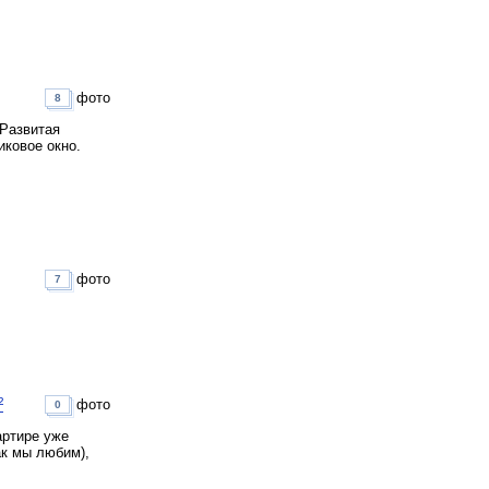
фото
8
 Развитая
иковое окно.
фото
7
²
фото
0
артире уже
ак мы любим),