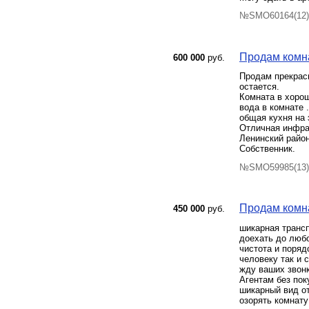
№SMO60164(12) 
Продам комна
600 000
руб.
Продам прекрасн
остается.
Комната в хорош
вода в комнате .
общая кухня на 
Отличная инфрас
Ленинский район
Собственник.
№SMO59985(13) 
Продам комна
450 000
руб.
шикарная трансп
доехать до любо
чистота и поряд
человеку так и 
жду ваших звонк
Агентам без пок
шикарный вид от
озорять комнату