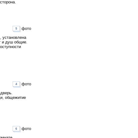
сторона.
фото
5
, установлена
т и душ общие.
доступности
фото
4
 дверь.
ди, общежитие
фото
6
комнате