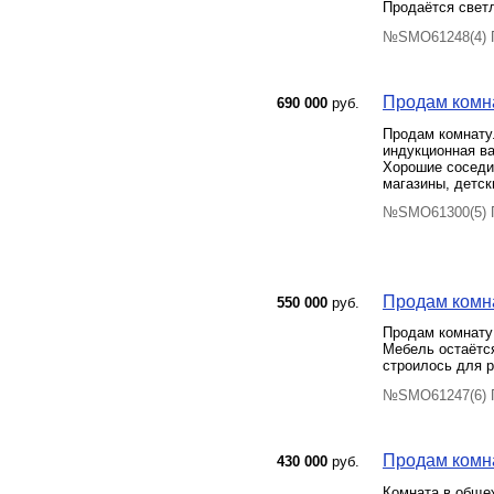
Продаётся светл
№SMO61248(4) П
Продам комна
690 000
руб.
Продам комнату.
индукционная ва
Хорошие соседи,
магазины, детск
№SMO61300(5) П
Продам комнат
550 000
руб.
Продам комнату 
Мебель остаётс
строилось для р
№SMO61247(6) П
Продам комна
430 000
руб.
Комната в общеж